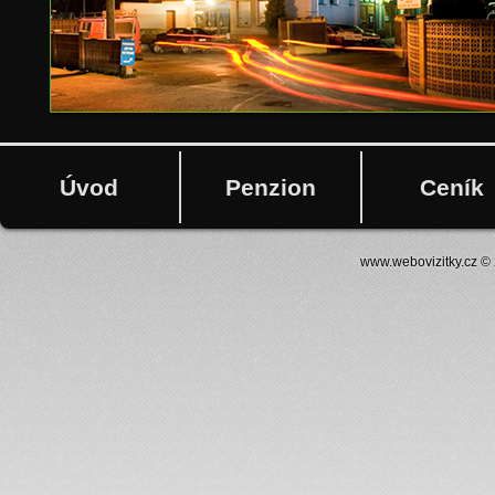
Úvod
Penzion
Ceník
www.webovizitky.cz
© 